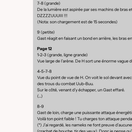
7-8 (grande)
De la lumière est aspirée par ses machins de bras e
DZZZZUUUIII !!!
(Nota: son chargement est de 15 secondes)
9 (petite)
Gast réagit en faisant un bond en arrière, les bras e
Page 12
1-2-3 (grande, ligne grande)
Vue large de l’arène. De H sort une énorme vague déf
4-5-7-8
Vue du point de vue de H. On voit le sol devant avec 
des trous du combat Uub-Buu.
Sur le côté, venant d’y échapper, un Gast effaré.
(…)
8-9
Gast de loin, charge une puissante attaque énergéti
Voilà ton point faible ! Tu charges ton attaque pend
(*) J’ai regardé, les nameks ne font preuve d’aucune
(crachat de bouche, tir des yeux). Donc je pense qu’il