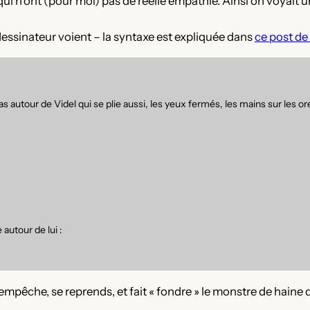
ui n’ont (pour moi) pas de réelle empathie. Ainsi on voyait 
le dessinateur voient – la syntaxe est expliquée dans
ce post de
as autour de Videl qui se plie aussi, les yeux fermés, les mains sur les ore
autour de lui :
 empêche, se reprends, et fait « fondre » le monstre de haine