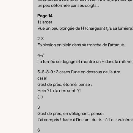
un peu déformée par ses doigts…
Page 14
1 (large)
Vue un peu plongée de H (chargeant tjrs sa lumière) 
2-3
Explosion en plein dans sa tronche de l’attaque.
4-7
La fumée se dégage et montre un H dans la même p
5-6-8-9 : 3 cases l’une en dessous de l’autre.
case1
Gast de près, étonné, pense :
Hein ? Il n’a rien senti ?!
(…)
3
Gast de près, en s’éloignant, pense :
J’ai compris ! Juste à l’instant du tir… là il est vulnérab
6