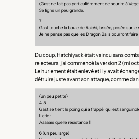
(Gast ne fait pas particulièrement de sourire à Vegett
3e ligne un peu grande.
7
Gast touche la boule de Raichi, brisée, posée sur le r
Je ne pense pas que les Dragon Balls pourront faire 
Du coup, Hatchiyack était vaincu sans comba
relecteurs, j’ai commencé la version 2 (mi oc
Le hurlement était enlevé et il y avait échang
détruire juste avant son attaque, comme dans 
(un peu petite)
4-5
Gast se tient le poing qui a frappé, qui est sanguinol
Il crie :
Aaaaaïe quelle résistance !!
6 (un peu large)