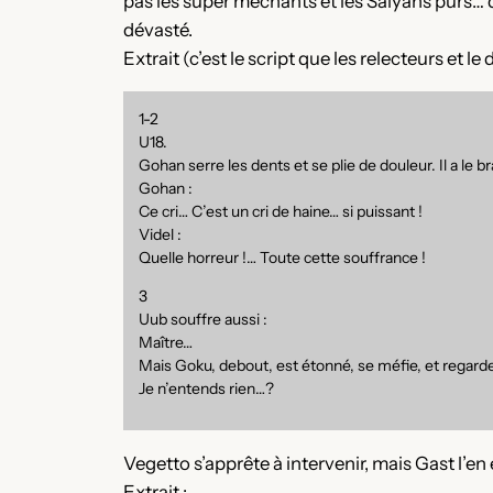
pas les super méchants et les Saiyans purs… q
dévasté.
Extrait (c’est le script que les relecteurs et 
1-2
U18.
Gohan serre les dents et se plie de douleur. Il a le br
Gohan :
Ce cri… C’est un cri de haine… si puissant !
Videl :
Quelle horreur !… Toute cette souffrance !
3
Uub souffre aussi :
Maître…
Mais Goku, debout, est étonné, se méfie, et regarde 
Je n’entends rien…?
Vegetto s’apprête à intervenir, mais Gast l’en
Extrait :