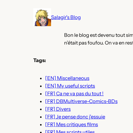
Aller
au
Salagir's Blog
contenu
Bon le blog est devenu tout simp
n’était pas foufou. On va en rest
Tags:
[EN] Miscellaneous
[EN] My useful scripts
[FR] Ca ne va pas du tout !
[FR] DBMultiverse-Comics-BDs
[FR] Divers
[FR] Je pense donc j'essuie
[FR] Mes critiques films
[FR] Mes scripts utiles