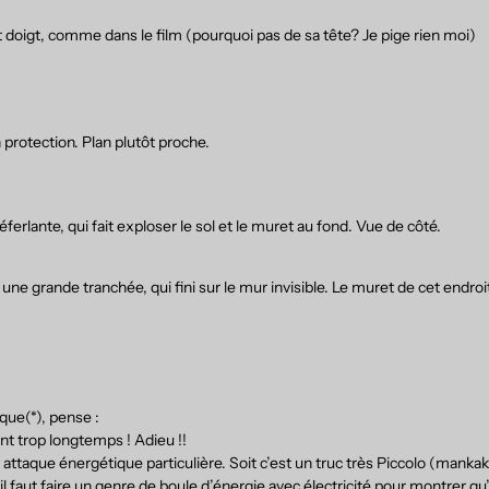
t doigt, comme dans le film (pourquoi pas de sa tête? Je pige rien moi)
n protection. Plan plutôt proche.
erlante, qui fait exploser le sol et le muret au fond. Vue de côté.
une grande tranchée, qui fini sur le mur invisible. Le muret de cet endroi
que(*), pense :
ant trop longtemps ! Adieu !!
 attaque énergétique particulière. Soit c’est un truc très Piccolo (manka
 faut faire un genre de boule d’énergie avec électricité pour montrer qu’il