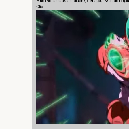
H se mets les bras croisés (cf image). Bruit de dépl
Clic.