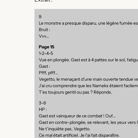
9
Le monstre a presque disparu, une légère fumée est
Bruit :
Vvv…
Page 15
1-2-4-5
Vue en plongée. Gast est à 4 pattes sur le sol, fatigu
Gast :
Pfff, pfff…
Vegetto, le menaçant d’une main ouverte tendue vers 
J’ai cru comprendre que les Nameks étaient facileme
T’es toujours gentil ou pas ? Réponds.
3-6
HP :
Gast est vainqueur de ce combat ! Ouf…
Gast en contre-plongée, se relevant, les yeux vers le
Ne t’inquiète pas, Vegetto.
Ce mal était artificiel. Je l’ai fait disparaître.