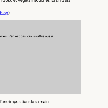
un Goku et Vegeta intouchés. Et un Gast
 blog
) :
illes. Pan est pas loin, souffre aussi.
 d’une imposition de sa main.