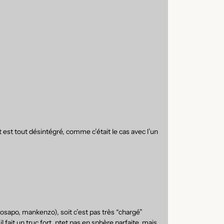
t est tout désintégré, comme c’était le cas avec l’un
kosapo, mankenzo), soit c’est pas très “chargé”
 fait un truc fort, ptet pas en sphère parfaite, mais