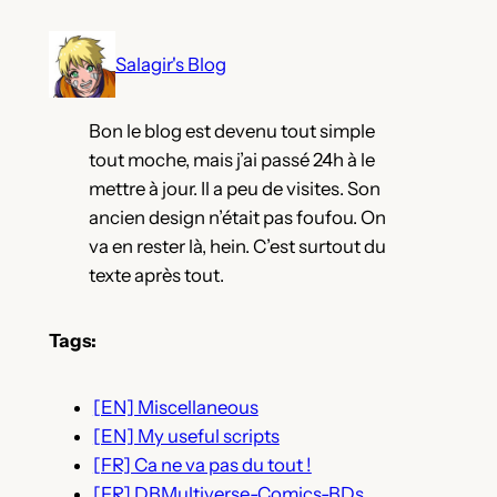
Aller
au
Salagir's Blog
contenu
Bon le blog est devenu tout simple
tout moche, mais j’ai passé 24h à le
mettre à jour. Il a peu de visites. Son
ancien design n’était pas foufou. On
va en rester là, hein. C’est surtout du
texte après tout.
Tags:
[EN] Miscellaneous
[EN] My useful scripts
[FR] Ca ne va pas du tout !
[FR] DBMultiverse-Comics-BDs