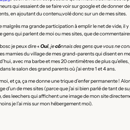
 qui essaient de se faire voir sur google et de donner de la 
nts, en ajoutant du contenu,volé donc sur un de mes sites.
e malgrès ma grande participation à emplir le net de vide, i
e gens qui parlent de moi ou mes sites, que de commentaires
ubosc je peux dire «
Oui
, je
cô
nnais des gens que vous ne con
es mamies du village de mes grand-parents qui disent en me cr
rd’hui, avec ma barbe et mes 20 centimètres de plus qu’elles, 
ns le salon des grand parents où j’ai entre 1 et 4 ans.
moi, et ça, ça me donne une trique d’enfer permanente ! Alo
d’un de mes sites (parce que j’ai si bien parlé de tant de suje
re, des leechers qui affichent une image de mon site directe
oins je l’ai mis sur mon hébergement moi).