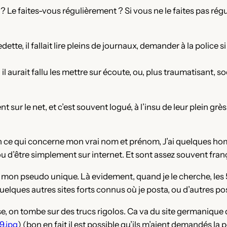
 Le faites-vous régulièrement ? Si vous ne le faites pas ré
edette, il fallait lire pleins de journaux, demander à la police
l aurait fallu les mettre sur écoute, ou, plus traumatisant, soc
t sur le net, et c’est souvent logué, à l’insu de leur plein grè
n ce qui concerne mon vrai nom et prénom, J’ai quelques h
u d’être simplement sur internet. Et sont assez souvent françai
vec mon pseudo unique. Là evidement, quand je le cherche, le
ques autres sites forts connus où je posta, ou d’autres post
se, on tombe sur des trucs rigolos. Ca va du site germanique
9.jpg
) (bon en fait il est possible qu’ils m’aient demandés la pe