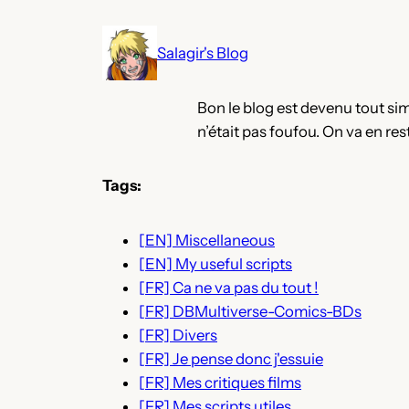
Aller
au
Salagir's Blog
contenu
Bon le blog est devenu tout simp
n’était pas foufou. On va en rest
Tags:
[EN] Miscellaneous
[EN] My useful scripts
[FR] Ca ne va pas du tout !
[FR] DBMultiverse-Comics-BDs
[FR] Divers
[FR] Je pense donc j'essuie
[FR] Mes critiques films
[FR] Mes scripts utiles