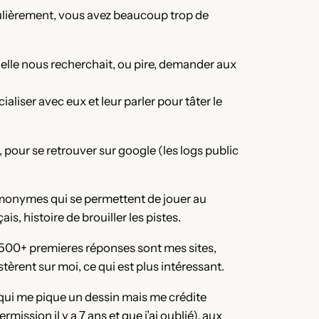
gulièrement, vous avez beaucoup trop de
 si elle nous recherchait, ou pire, demander aux
ialiser avec eux et leur parler pour tâter le
s, pour se retrouver sur google (les logs public
omonymes qui se permettent de jouer au
s, histoire de brouiller les pistes.
s 500+ premieres réponses sont mes sites,
èrent sur moi, ce qui est plus intéressant.
 qui me pique un dessin mais me crédite
rmission il y a 7 ans et que j’ai oublié), aux