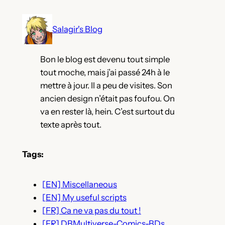
Aller
au
Salagir's Blog
contenu
Bon le blog est devenu tout simple
tout moche, mais j’ai passé 24h à le
mettre à jour. Il a peu de visites. Son
ancien design n’était pas foufou. On
va en rester là, hein. C’est surtout du
texte après tout.
Tags:
[EN] Miscellaneous
[EN] My useful scripts
[FR] Ca ne va pas du tout !
[FR] DBMultiverse-Comics-BDs