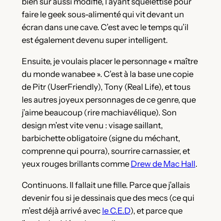
bien sûr aussi modifié, l’ayant squelettisé pour
faire le geek sous-alimenté qui vit devant un
écran dans une cave. C’est avec le temps qu’il
est également devenu super intelligent.
Ensuite, je voulais placer le personnage « maître
du monde wanabee ». C’est à la base une copie
de Pitr (UserFriendly), Tony (Real Life), et tous
les autres joyeux personnages de ce genre, que
j’aime beaucoup (rire machiavélique). Son
design m’est vite venu : visage saillant,
barbichette obligatoire (signe du méchant,
comprenne qui pourra), sourrire carnassier, et
yeux rouges brillants comme
Drew de Mac Hall
.
Continuons. Il fallait une fille. Parce que j’allais
devenir fou si je dessinais que des mecs (ce qui
m’est déjà arrivé avec
le C.E.D
), et parce que